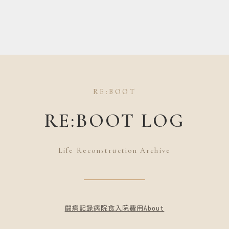
RE:BOOT
RE:BOOT LOG
Life Reconstruction Archive
闘病記録
病院食
入院費用
About