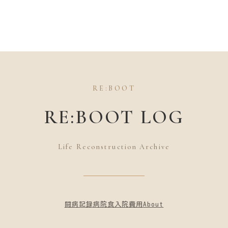
RE:BOOT
RE:BOOT LOG
Life Reconstruction Archive
闘病記録
病院食
入院費用
About