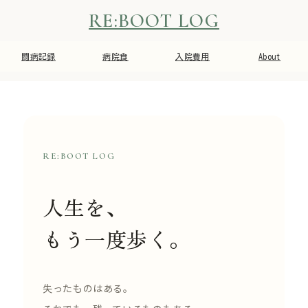
RE:BOOT LOG
闘病記録
病院食
入院費用
About
RE:BOOT LOG
人生を、
もう一度歩く。
失ったものはある。