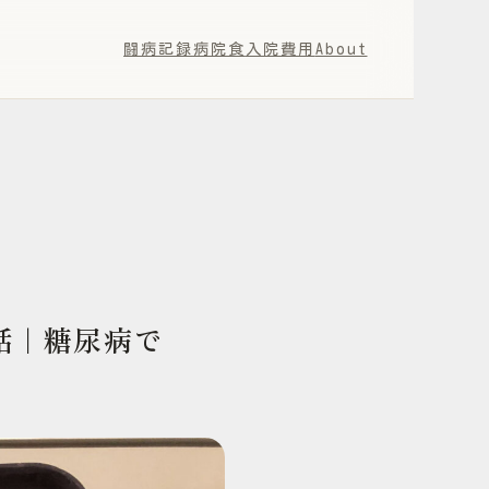
闘病記録
病院食
入院費用
About
話｜糖尿病で