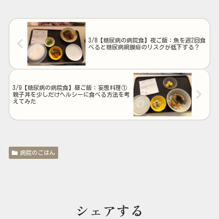
3/8【糖尿病の病院食】夜ご飯：魚を週2回食
べると糖尿病網膜症のリスクが低下する？
3/9【糖尿病の病院食】昼ご飯：妄想料理①
親子丼を少しだけヘルシーに食べる方法を考
えてみた
病院のごはん
シェアする