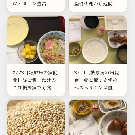
はイヌリン豊富！血
基礎代謝から退院後
糖値や腸活にも嬉し
の白米の量を考えて
い根菜だった
みた
2/23【糖尿病の病院
3/19【糖尿病の病院
食】昼ご飯：たけの
食】朝ご飯：ゆずの
こは糖尿病でも食べ
ヘスペリジンは血流
ていい？メンマとの
や頭皮に良い？退院
違いも解説！
後の食事に取り入れ
たい