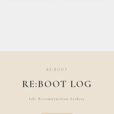
変わる？
解説！
RE:BOOT
RE:BOOT LOG
Life Reconstruction Archive