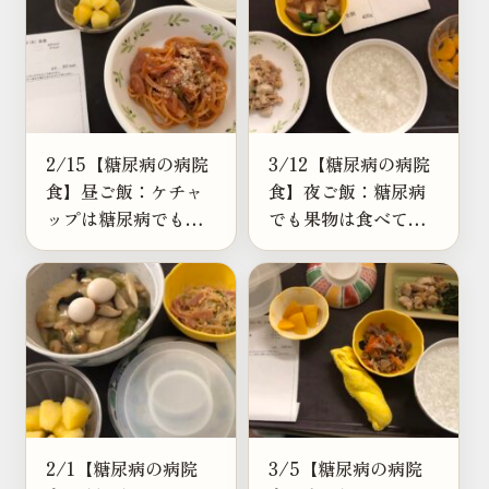
2/15【糖尿病の病院
3/12【糖尿病の病院
食】昼ご飯：ケチャ
食】夜ご飯：糖尿病
ップは糖尿病でも使
でも果物は食べてい
える？糖質との付き
い？1日80kcalの目安
合い方
とおすすめの食べ方
2/1【糖尿病の病院
3/5【糖尿病の病院