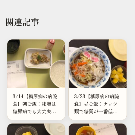
関連記事
3/14【糖尿病の病院
3/23【糖尿病の病院
食】朝ご飯：味噌は
食】昼ご飯：ナッツ
糖尿病でも大丈夫？
類で糖質が一番低い
糖質・塩分と健康効
のは？カロリー・GI
果を解説
値ランキング