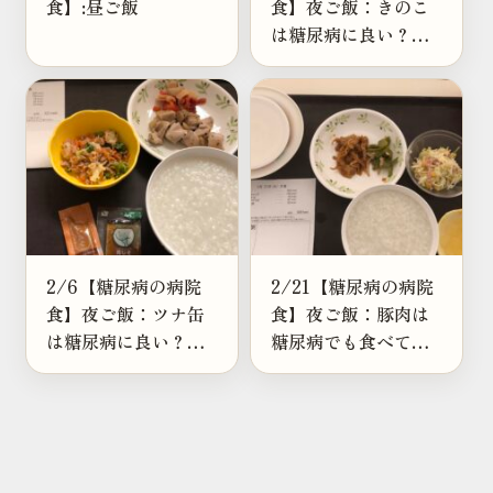
食】:昼ご飯
食】夜ご飯：きのこ
は糖尿病に良い？え
のき・舞茸・しめじ
を調べたら鍋が最強
だと思った
2/6【糖尿病の病院
2/21【糖尿病の病院
食】夜ご飯：ツナ缶
食】夜ご飯：豚肉は
は糖尿病に良い？
糖尿病でも食べてい
EPA・DHAの働きも
い？おすすめの部位
解説
も調べてみた