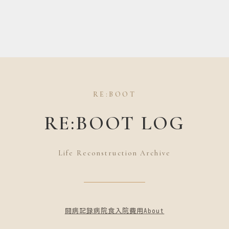
RE:BOOT
RE:BOOT LOG
Life Reconstruction Archive
闘病記録
病院食
入院費用
About