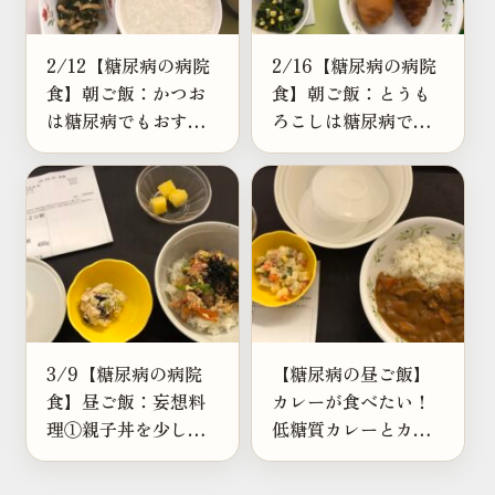
2/12【糖尿病の病院
2/16【糖尿病の病院
食】朝ご飯：かつお
食】朝ご飯：とうも
は糖尿病でもおすす
ろこしは糖尿病でも
め？高たんぱくな理
食べられる？ご飯と
由を解説
の違いを解説
3/9【糖尿病の病院
【糖尿病の昼ご飯】
食】昼ご飯：妄想料
カレーが食べたい！
理①親子丼を少しだ
低糖質カレーとカリ
けヘルシーに食べる
フラワーライスを考
方法を考えてみた
える