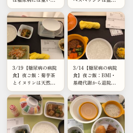
小豆島そうめんも調
や頭皮に良い？退院
べてみた
後の食事に取り入れ
たい
3/19【糖尿病の病院
3/14【糖尿病の病院
食】夜ご飯：菊芋茶
食】夜ご飯：BMI・
とイヌリンは天然の
基礎代謝から退院後
インスリン？難消化
の白米の量を考えて
性デキストリンとの
みた
違い