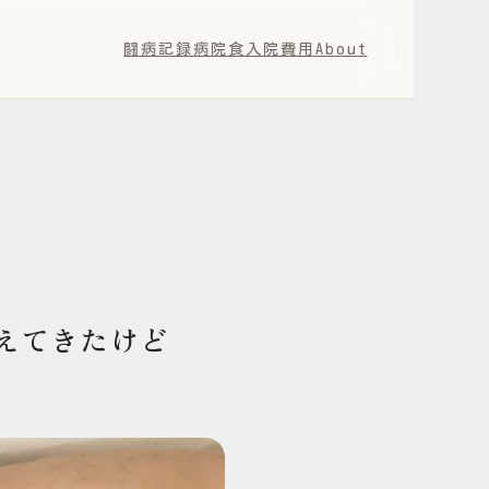
闘病記録
病院食
入院費用
About
えてきたけど