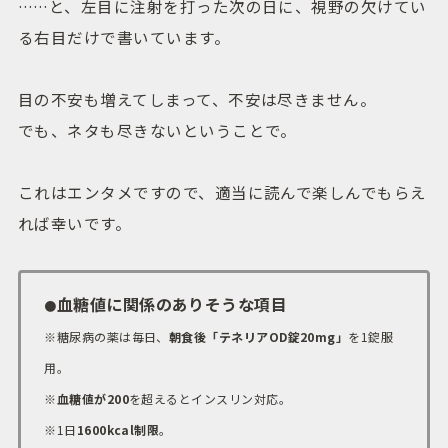
……と、左目に注射を打った次の日に、視野の欠けてい
る右目だけで書いています。
目の不安も増えてしまって、不安は尽きません。
でも、ネタも尽きないということで。
これはエンタメですので、適当に読んで楽しんでもらえ
れば幸いです。
血糖値に関係のありそうな項目
●
※糖尿病の薬は毎日、
朝食後「テネリアOD錠20mg」
を1錠服
用。
※
血糖値が200
を超えるとインスリン対応。
※1日
1600kcal制限
。