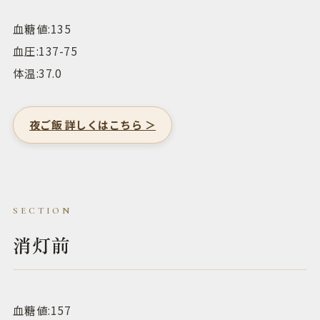
血糖値:135
血圧:137-75
体温:37.0
夜ご飯 詳しくはこちら ＞
消灯前
血糖値:157