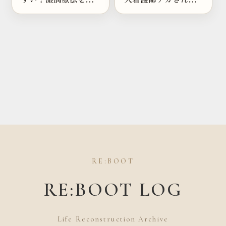
った日。
の1日
RE:BOOT
RE:BOOT LOG
Life Reconstruction Archive