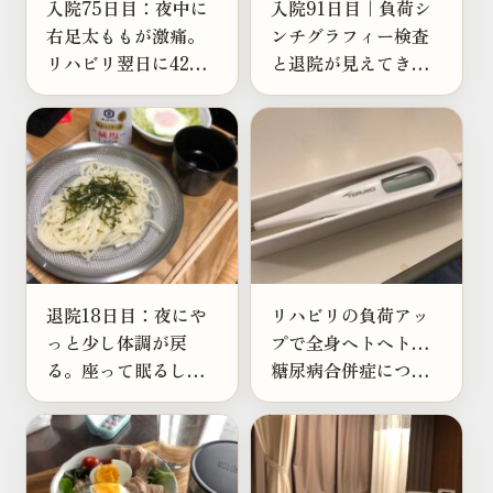
入院75日目：夜中に
入院91日目｜負荷シ
右足太ももが激痛。
ンチグラフィー検査
リハビリ翌日に42歳
と退院が見えてきた
おじさん撃沈
日
退院18日目：夜にや
リハビリの負荷アッ
っと少し体調が戻
プで全身ヘトヘト…
る。座って眠るしか
糖尿病合併症につい
なかった日
ても学ぶ