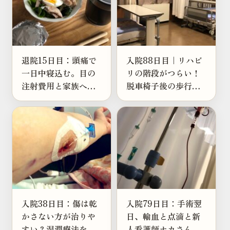
退院15日目：頭痛で
入院88日目｜リハビ
一日中寝込む。目の
リの階段がつらい！
注射費用と家族への
脱車椅子後の歩行練
不安
習
入院38日目：傷は乾
入院79日目：手術翌
かさない方が治りや
日、輸血と点滴と新
すい？湿潤療法を知
人看護師ナカさんと