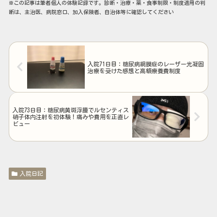
※この記事は筆者個人の体験記録です。診断・治療・薬・食事制限・制度適用の判
断は、主治医、病院窓口、加入保険者、自治体等に確認してください
入院71日目：糖尿病網膜症のレーザー光凝固
治療を受けた感想と高額療養費制度
入院73日目：糖尿病黄斑浮腫でルセンティス
硝子体内注射を初体験！痛みや費用を正直レ
ビュー
入院日記