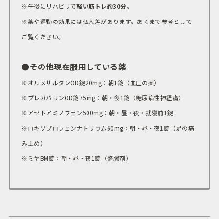
※午後にリハビリで
軽い筋トレ約30分
。
※薬や運動の効果には個人差があります。あくまで参考として
ご覧ください。
●その他現在服用している薬
※オルメサルタンOD錠20mg：朝1錠（血圧の薬）
※プレガバリンOD錠75mg：朝・夜1錠（糖尿病性神経痛）
※アセトアミノフェン500mg：朝・昼・夜・就寝前1錠
※ロキソプロフェンナトリウム60mg：朝・昼・夜1錠（足の痛
み止め）
※ミヤBM錠：朝・昼・夜1錠（整腸剤）