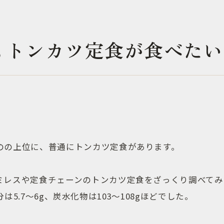
もトンカツ定食が食べたい
のの上位に、普通にトンカツ定食があります。
ミレスや定食チェーンのトンカツ定食をざっくり調べてみ
l、塩分は5.7〜6g、炭水化物は103〜108gほどでした。