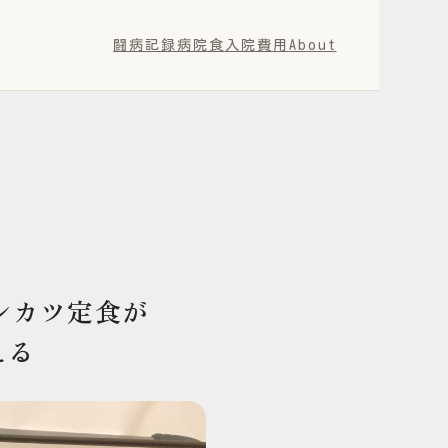
闘病記録
病院食
入院費用
About
ンカツ定食が
える