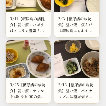
3/11【糖尿病の病院
3/3【糖尿病の病院
食】朝ご飯：ごぼう
食】昼ご飯：桜えび
はイヌリン豊富！血
は糖尿病にもおすす
糖値や腸活にも嬉し
め？豊富な栄養とア
い根菜だった
スタキサンチンに注
目
3/25【糖尿病の病院
2/13【糖尿病の病院
食】朝ご飯：ヤクル
食】昼ご飯：パイナ
ト400や1000の数字
ップルは糖尿病でも
は何？毎朝飲んだ感
食べられる？食べる