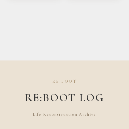
想も
量の目安を解説
RE:BOOT
RE:BOOT LOG
Life Reconstruction Archive