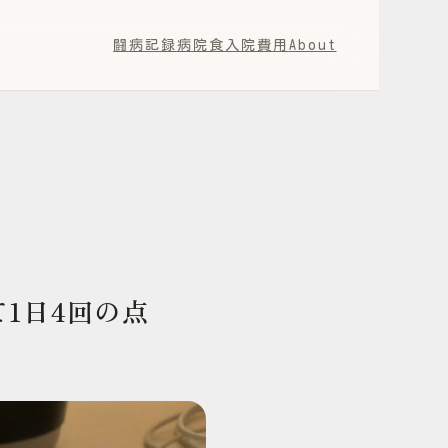
闘病記録
病院食
入院費用
About
1日4回の点