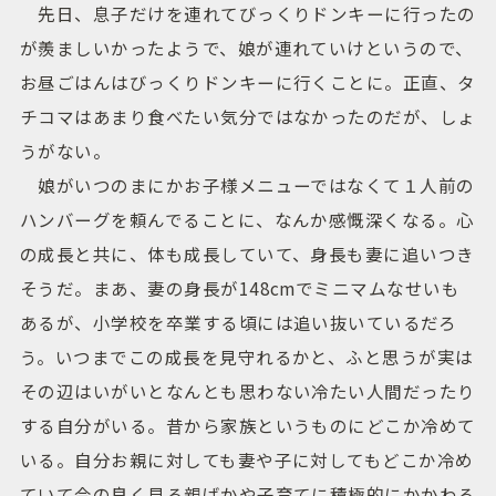
先日、息子だけを連れてびっくりドンキーに行ったの
が羨ましいかったようで、娘が連れていけというので、
お昼ごはんはびっくりドンキーに行くことに。正直、タ
チコマはあまり食べたい気分ではなかったのだが、しょ
うがない。
娘がいつのまにかお子様メニューではなくて１人前の
ハンバーグを頼んでることに、なんか感慨深くなる。心
の成長と共に、体も成長していて、身長も妻に追いつき
そうだ。まあ、妻の身長が148cmでミニマムなせいも
あるが、小学校を卒業する頃には追い抜いているだろ
う。いつまでこの成長を見守れるかと、ふと思うが実は
その辺はいがいとなんとも思わない冷たい人間だったり
する自分がいる。昔から家族というものにどこか冷めて
いる。自分お親に対しても妻や子に対してもどこか冷め
ていて今の良く見る親ばかや子育てに積極的にかかわる