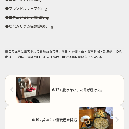
●フランドルテープ40mg
●二フェジビンCR錠20ｍg
●塩化カリウム徐放錠600mg
※この記事は筆者個人の体験記録です。診断・治療・薬・食事制限・制度適用の判
断は、主治医、病院窓口、加入保険者、自治体等に確認してください
6/17：履けなかった靴が履けた。
6/19：美味しい蕎麦屋を開拓