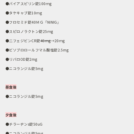
●バイアスピリン錠100ｍg
●タケキャブ錠10ｍg
●フロセミド錠40ＭＧ「NINIG」
●スピロノラクトン錠25ｍg
●二フェジビンCR錠
40ｍg
→20ｍg
●ビソブロロールフマル酸塩錠2.5mg
●リバロOD錠2mg
●ニコランジル錠5mg
昼食後
●ニコランジル錠5mg
夕食後
●チラーヂンs錠50uG
●ニコランジル錠5mg